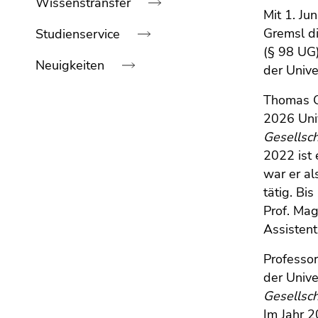
Wissenstransfer
bestätigen
Mit 1. Ju
Sie diesen
Gremsl di
Studienservice
Link.
(§ 98 UG)
Neuigkeiten
Beginn
Zum
der Unive
des
Inhalt
Thomas Gr
Seitenbereichs:
(Zugriffstaste
Ende
Seitenbereiche:
2026 Univ
1)
dieses
Zur
Gesellsc
Seitenbereichs.
Positionsanzeige
2022 ist 
Zur
(Zugriffstaste
war er al
Übersicht
2)
tätig. Bi
der
Zur
Prof. Ma
Seitenbereiche
Hauptnavigation
Assistent
(Zugriffstaste
3)
Professo
Zur
der Unive
Unternavigation
Gesellsch
(Zugriffstaste
Im Jahr 2