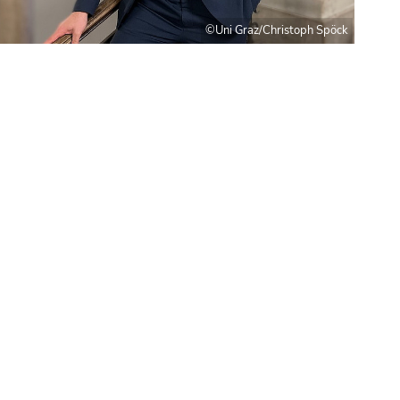
©Uni Graz/Christoph Spöck