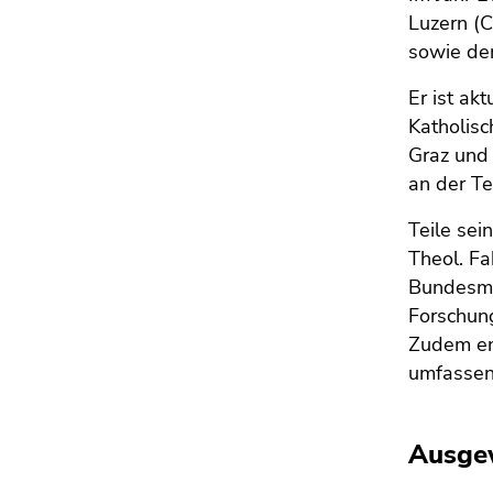
4)
Luzern (
Zu
sowie der
den
Zusatzinformationen
Er ist ak
(Zugriffstaste
Katholisc
5)
Graz und
Zu
an der Te
den
Seiteneinstellungen
Teile sei
(Benutzer/Sprache)
Theol. Fa
(Zugriffstaste
Bundesmi
8)
Forschun
Zur
Zudem eng
Suche
umfassen
(Zugriffstaste
9)
Ende
Ausgew
dieses