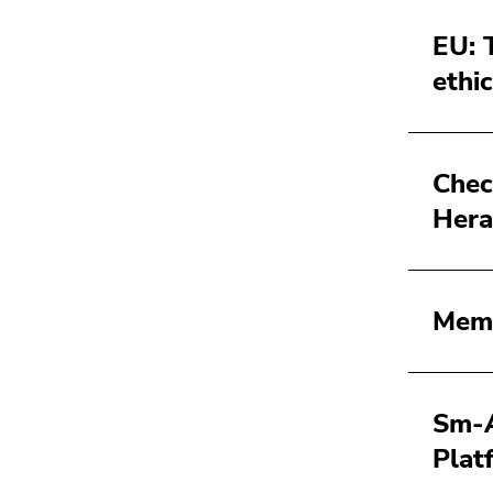
EU: 
ethi
Chec
Hera
Memo
Sm-A
Plat