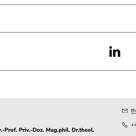
Social
Media:
th
+
.-Prof. Priv.-Doz. Mag.phil. Dr.theol.