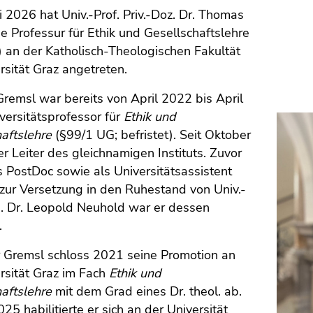
ni 2026 hat Univ.-Prof. Priv.-Doz. Dr. Thomas
e Professur für Ethik und Gesellschaftslehre
 an der Katholisch-Theologischen Fakultät
rsität Graz angetreten.
emsl war bereits von April 2022 bis April
ersitätsprofessor für
Ethik und
haftslehre
(§99/1 UG; befristet). Seit Oktober
er Leiter des gleichnamigen Instituts. Zuvor
s PostDoc sowie als Universitätsassistent
s zur Versetzung in den Ruhestand von Univ.-
g. Dr. Leopold Neuhold war er dessen
.
r Gremsl schloss 2021 seine Promotion an
rsität Graz im Fach
Ethik und
aftslehre
mit dem Grad eines Dr. theol. ab.
025 habilitierte er sich an der Universität